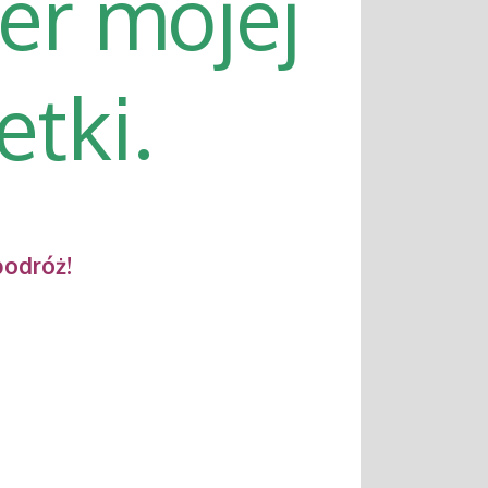
er mojej
etki.
podróż!