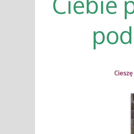
Ciebie 
podr
Cieszę