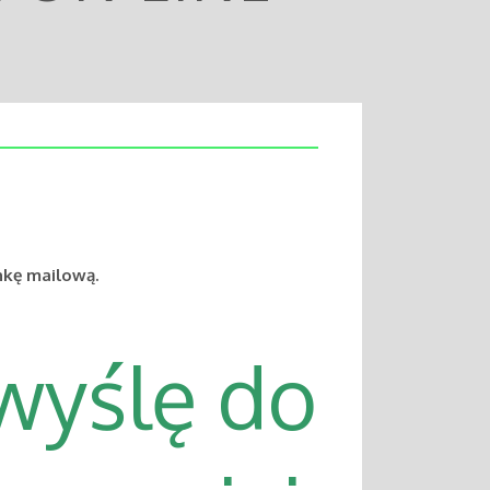
nkę mailową.
 wyślę do