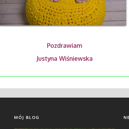
Pozdrawiam
Justyna Wiśniewska
MÓJ BLOG
N