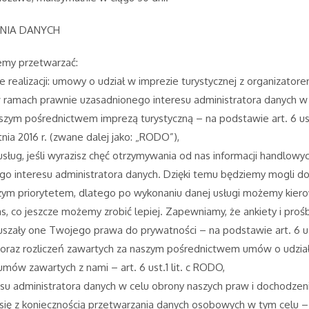
NIA DANYCH
emy przetwarzać:
ie realizacji: umowy o udział w imprezie turystycznej z organizato
 ramach prawnie uzasadnionego interesu administratora danych w 
m pośrednictwem imprezą turystyczną – na podstawie art. 6 ust. 1 
ia 2016 r. (zwane dalej jako: „RODO”),
sług, jeśli wyrazisz chęć otrzymywania od nas informacji handlowy
go interesu administratora danych. Dzięki temu będziemy mogli dop
ym priorytetem, dlatego po wykonaniu danej usługi możemy kierow
, co jeszcze możemy zrobić lepiej. Zapewniamy, że ankiety i proś
ruszały one Twojego prawa do prywatności – na podstawie art. 6 ust. 
 oraz rozliczeń zawartych za naszym pośrednictwem umów o udział
mów zawartych z nami – art. 6 ust.1 lit. c RODO,
u administratora danych w celu obrony naszych praw i dochodzeni
ię z koniecznością przetwarzania danych osobowych w tym celu – na po