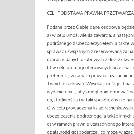
CEL I PODSTAWA PRAWNA PRZETWARZA
Podane przez Ciebie dane osobowe będzi
a) w celu umożliwienia zawarcia, a następn
podróżnego z Ubezpieczycielem, a także w
sprawach związanych z rezerwowaną za naszy
ochronie danych osobowych z dnia 27 kwietn
b) w celu promocji oferowanych przez nas u
preferencji, w ramach prawnie uzasadnione
Twoich oczekiwań. Wysoka jakość jest nasz
wydanie opinii, abyś mógł poinformować nas
częstotliwością i w taki sposób, aby nie na
c) w celu prowadzenia ksiąg rachunkowych
ubezpieczenia podróżnego, a także innych u
d) w ramach prawnie uzasadnionego interes
działalności gospodarczej, co może wiązać s