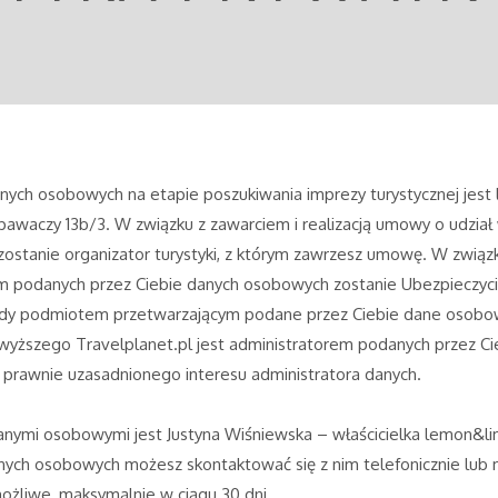
ych osobowych na etapie poszukiwania imprezy turystycznej jest 
Spawaczy 13b/3. W związku z zawarciem i realizacją umowy o udział
stanie organizator turystyki, z którym zawrzesz umowę. W związk
m podanych przez Ciebie danych osobowych zostanie Ubezpieczyci
dy podmiotem przetwarzającym podane przez Ciebie dane osobowe 
powyższego Travelplanet.pl jest administratorem podanych przez 
 prawnie uzasadnionego interesu administratora danych.
 danymi osobowymi jest Justyna Wiśniewska – właścicielka lemon&l
ych osobowych możesz skontaktować się z nim telefonicznie lub
możliwe, maksymalnie w ciągu 30 dni.