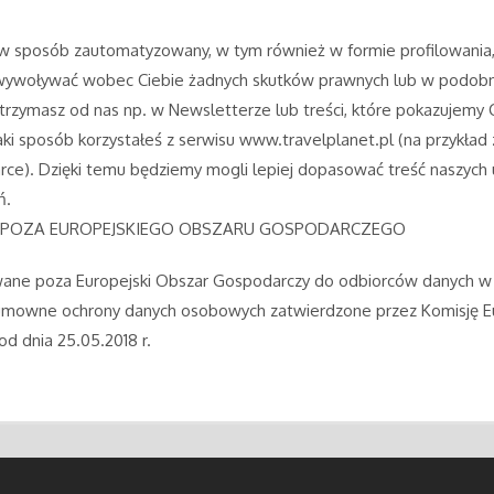
 sposób zautomatyzowany, w tym również w formie profilowania, 
wywoływać wobec Ciebie żadnych skutków prawnych lub w podobn
otrzymasz od nas np. w Newsletterze lub treści, które pokazujemy C
i sposób korzystałeś z serwisu www.travelplanet.pl (na przykład z
rce). Dzięki temu będziemy mogli lepiej dopasować treść naszych
ń.
SPOZA EUROPEJSKIEGO OBSZARU GOSPODARCZEGO
ne poza Europejski Obszar Gospodarczy do odbiorców danych w 
 umowne ochrony danych osobowych zatwierdzone przez Komisję E
od dnia 25.05.2018 r.