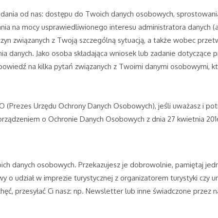
a od nas: dostępu do Twoich danych osobowych, sprostowania, us
ia na mocy usprawiedliwionego interesu administratora danych (art
zyczyn związanych z Twoją szczególną sytuacją, a także wobec prze
a danych. Jako osoba składająca wniosek lub zadanie dotyczące 
owiedź na kilka pytań związanych z Twoimi danymi osobowymi, kt
 (Prezes Urzędu Ochrony Danych Osobowych), jeśli uważasz i pot
rządzeniem o Ochronie Danych Osobowych z dnia 27 kwietnia 201
ich danych osobowych. Przekazujesz je dobrowolnie, pamiętaj jedn
y o udział w imprezie turystycznej z organizatorem turystyki cz
chęć, przesyłać Ci nasz: np. Newsletter lub inne świadczone przez n