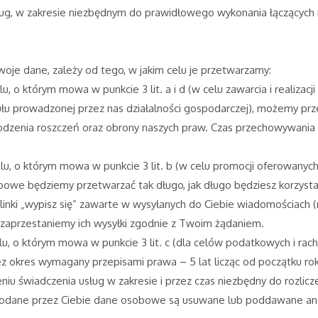
sług, w zakresie niezbędnym do prawidłowego wykonania łączącyc
oje dane, zależy od tego, w jakim celu je przetwarzamy:
, o którym mowa w punkcie 3 lit. a i d (w celu zawarcia i realizac
tułu prowadzonej przez nas działalności gospodarczej), możemy p
dzenia roszczeń oraz obrony naszych praw. Czas przechowywania 
u, o którym mowa w punkcie 3 lit. b (w celu promocji oferowanych
obowe będziemy przetwarzać tak długo, jak długo będziesz korzys
inki „wypisz się” zawarte w wysyłanych do Ciebie wiadomościach (n
 zaprzestaniemy ich wysyłki zgodnie z Twoim żądaniem.
lu, o którym mowa w punkcie 3 lit. c (dla celów podatkowych i 
ez okres wymagany przepisami prawa – 5 lat licząc od początku r
niu świadczenia usług w zakresie i przez czas niezbędny do rozlic
odane przez Ciebie dane osobowe są usuwane lub poddawane ano