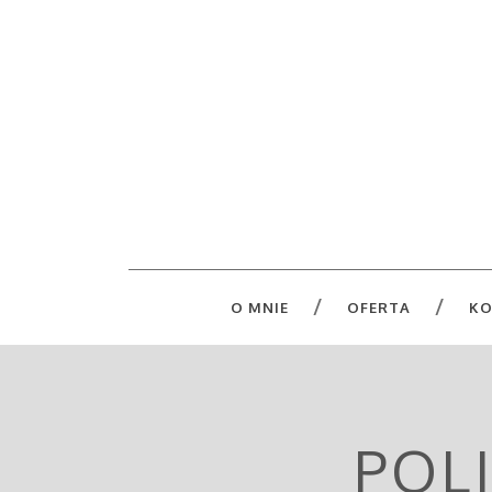
O MNIE
OFERTA
KO
POL