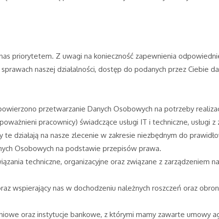
as priorytetem. Z uwagi na konieczność zapewnienia odpowiedniej o
ch sprawach naszej działalności, dostęp do podanych przez Ciebie
wierzono przetwarzanie Danych Osobowych na potrzeby realizacji 
oważnieni pracownicy) świadczące usługi IT i techniczne, usługi z 
y te działają na nasze zlecenie w zakresie niezbędnym do prawid
anych Osobowych na podstawie przepisów prawa.
ązania techniczne, organizacyjne oraz związane z zarządzeniem nasz
raz wspierający nas w dochodzeniu należnych roszczeń oraz obron
eczeniowe oraz instytucje bankowe, z którymi mamy zawarte umowy