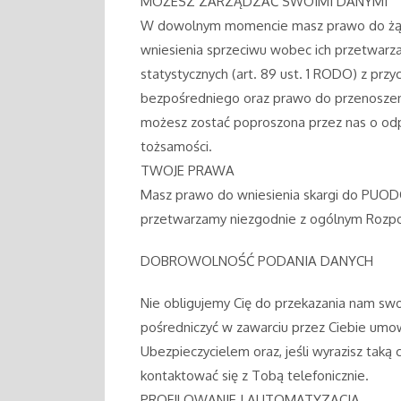
MOŻESZ ZARZĄDZAĆ SWOIMI DANYMI
W dowolnym momencie masz prawo do żądani
wniesienia sprzeciwu wobec ich przetwarzan
statystycznych (art. 89 ust. 1 RODO) z pr
bezpośredniego oraz prawo do przenoszeni
możesz zostać poproszona przez nas o odp
tożsamości.
TWOJE PRAWA
Masz prawo do wniesienia skargi do PUODO
przetwarzamy niezgodnie z ogólnym Rozpo
DOBROWOLNOŚĆ PODANIA DANYCH
Nie obligujemy Cię do przekazania nam swo
pośredniczyć w zawarciu przez Ciebie umow
Ubezpieczycielem oraz, jeśli wyrazisz taką 
kontaktować się z Tobą telefonicznie.
PROFILOWANIE I AUTOMATYZACJA