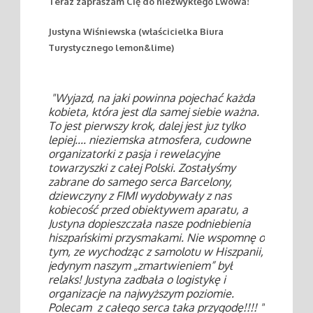
Teraz zapraszam Cię do niezwykłego Lwowa!
Justyna Wiśniewska (właścicielka Biura
Turystycznego lemon&lime)
"Wyjazd, na jaki powinna pojechać każda
kobieta, która jest dla samej siebie ważna.
To jest pierwszy krok, dalej jest juz tylko
lepiej.... nieziemska atmosfera, cudowne
organizatorki z pasja i rewelacyjne
towarzyszki z całej Polski. Zostałyśmy
zabrane do samego serca Barcelony,
dziewczyny z FIMI wydobywały z nas
kobiecość przed obiektywem aparatu, a
Justyna dopieszczała nasze podniebienia
hiszpańskimi przysmakami. Nie wspomnę o
tym, ze wychodząc z samolotu w Hiszpanii,
jedynym naszym „zmartwieniem” był
relaks! Justyna zadbała o logistykę i
organizacje na najwyższym poziomie.
Polecam z całego serca taka przygodę!!!! "