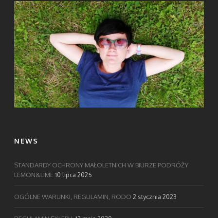
NEWS
STANDARDY OCHRONY MAŁOLETNICH W BIURZE PODRÓŻY
LEMON&LIME
10 lipca 2025
OGÓLNE WARUNKI, REGULAMIN, RODO
2 stycznia 2023