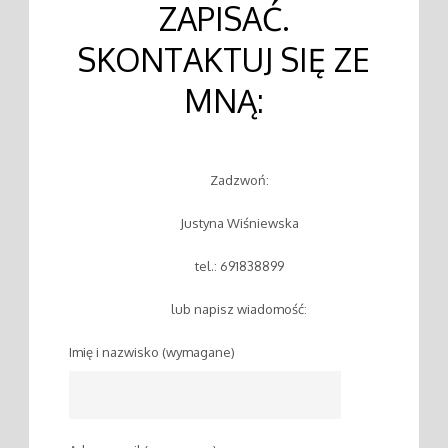
ZAPISAĆ.
SKONTAKTUJ SIĘ ZE
MNĄ:
Zadzwoń:
Justyna Wiśniewska
tel.: 691838899
lub napisz wiadomość:
Imię i nazwisko (wymagane)