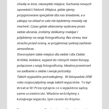
chwilę w inne, niezwykłe miejsce. Suchania nowych
opowieści i historii. Miejsca, gdzie zjemy,
przygotowane specjalnie dla nas śniadanie, a o
zakupy na obiad w cale nie będziemy musiały się
martwić. Czasu gdzie ubierzemy wybrane przez
siebie ubrania, zrobimy delikatny makijaż i
pójdziemy na sesję fotograficzną. Bez stresu, bez
strachu przed oceną, w przyjemnej i pełnej zaufaniu
atmosferze.
Stworzyłam takie miejsce dla siebie i dla Ciebie.
Krótkie, kobiece, wyjazd do różnych miast Europy,
połączone z sesją fotograficzną. Idealna przestrzeń
na zadbanie o siebie i swoje potrzeby.
Takich wyjazdów potrzebujemy. W listopadzie 2018
roku rozpoczęłyśmy sesję takich
wyjazdów. To był
strzał w 10! Przeczytajcie co o wyjeździe sądzą
same uczestniczki. Właśnie wróciłyśmy z
kolejnego wyjazdu, tym razem do Rzymu.