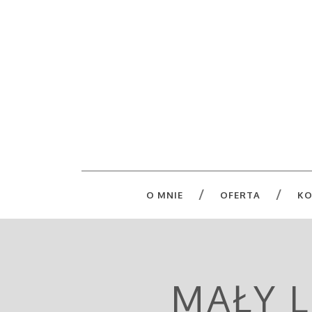
O MNIE
OFERTA
KO
MAŁY L