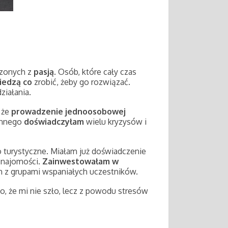
zonych z
pasją
. Osób, które cały czas
iedzą co
zrobić, żeby go rozwiązać.
działania.
 że
prowadzenie jednoosobowej
 innego
doświadczyłam
wielu kryzysów i
o turystyczne. Miałam już doświadczenie
 znajomości.
Zainwestowałam w
h z grupami wspaniałych uczestników.
o, że mi nie szło, lecz z powodu stresów