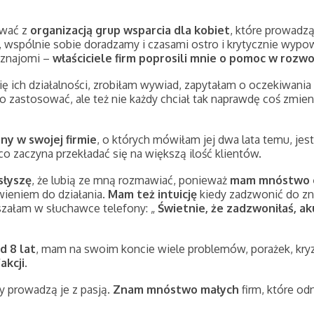
ować z
organizacją grup wsparcia dla kobiet
, które prowadz
ę, wspólnie sobie doradzamy i czasami ostro i krytycznie wyp
 znajomi –
właściciele firm poprosili mnie o pomoc w rozwoj
ię ich działalności, zrobiłam wywiad, zapytałam o oczekiwania
go zastosować, ale też nie każdy chciał tak naprawdę coś zmien
y w swojej firmie
, o których mówiłam jej dwa lata temu, jes
 co zaczyna przekładać się na większą ilość klientów.
słyszę
, że lubią ze mną rozmawiać, ponieważ
mam mnóstwo e
wieniem do działania.
Mam też intuicję
kiedy zadzwonić do zn
łyszałam w słuchawce telefony: „
Świetnie, że zadzwoniłaś, ak
d 8 lat
, mam na swoim koncie wiele problemów, porażek, kry
akcji
.
zy prowadzą je z pasją.
Znam mnóstwo małych
firm, które odn