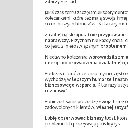
zdarzy się cud
.
Jakiś czas temu zaczęłam eksperyment
koleżankami, które też mają swoją firm
co do naszych biznesów. Kilka razy moi
Z
radością skrupulatnie przyjrzałam
s
naprawczy
. Przyznam nie każdy chciał 
co jest, z nierozwiązanym
problemem
.
Niedawno koleżanka
wprowadziła zmian
energii do prowadzenia działalności
,
Podczas rozmów ze znajomymi
często 
wychodzą w
lepszym humorze
i nasta
biznesowego wsparcia
. Kilka razy us
rozmowy
”.
Ponieważ sama prowadzę
swoją firmę o
zadowolonych klientów,
własnej satysf
Lubię obserwować biznesy
ludzi, któr
problemu lub przeżywają jakiś kryzys.