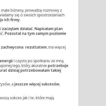
ą małe biznesy, prowadzę rozmowy z
owiadamy się o swoich spostrzeżeniach
u ich firmy
.
 i
zaczęłam działać
.
Napisałam plan
ić.
Pozostał na tym samym poziomie
t
zachwycona rezultatem
, ma więcej
nergii
i często po spotkaniu ze mną
ajomej/ego, który akuratnie
potrzebuje
urat dzisiaj potrzebowałam takiej
zysów, a
jeszcze więcej sukcesów
,
oszą sukces jak i te, które mają