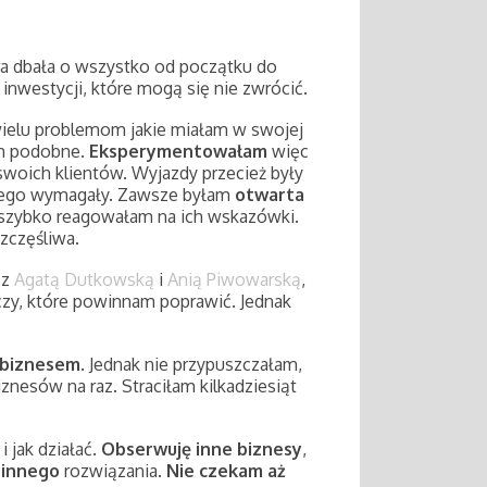
tóra dbała o wszystko od początku do
inwestycji, które mogą się nie zwrócić.
wielu problemom jakie miałam w swojej
ym podobne.
Eksperymentowałam
więc
woich klientów. Wyjazdy przecież były
 tego wymagały. Zawsze byłam
otwarta
ko szybko reagowałam na ich wskazówki.
szczęśliwa.
 z
Agatą Dutkowską
i
Anią Piwowarską
,
eczy, które powinnam poprawić. Jednak
 biznesem
. Jednak nie przypuszczałam,
nesów na raz. Straciłam kilkadziesiąt
i jak działać.
Obserwuję inne biznesy
,
 innego
rozwiązania.
Nie czekam aż