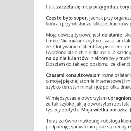
I tak
zaczęła się
moja
przygoda z tury
Często było super
, jednak przy organi
końca i przy obsłudze kilkuset klientów
Moją dewizą życiową jest
działanie
, s
firmie. Nie miałam zbytnio czasu, ani t
ze zdobywaniem klientów, pisaniem ofer
tworzone dla nich nie dla mnie. Z każd
na opinie klientów
, niektóre były tru
Doszłam do takiego poziomu, że klienci 
Czasami konsultowałam
różne działan
o mojej pięknej stornie internetowej i 
szybko ten stan minął i już po kilku dn
W międzyczasie otworzyłam
upragnion
że tak szybko jak ją otworzyłam został
tysięcy złotych.
Moja wielka porażka
.
Teraz zarówno marketing i obsługa klie
podpatruję, sprawdzam jakie są trendy i