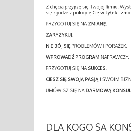
Z chęcią przyjrzę się Twojej firmie. Wy
się zgodzisz
pokopię Cię w tyłek i zmob
PRZYGOTUJ SIĘ NA
ZMIANĘ
.
ZARYZYKUJ
.
NIE BÓJ SIĘ
PROBLEMÓW I PORAŻEK.
WPROWADŹ PROGRAM
NAPRAWCZY.
PRZYGOTUJ SIĘ NA
SUKCES
.
CIESZ SIĘ SWOJĄ PASJĄ
I SWOIM BIZ
UMÓWISZ SIĘ NA
DARMOWĄ KONSUL
DLA KOGO SĄ KON