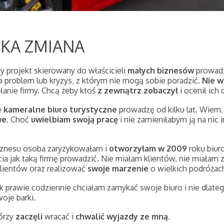
LKA ZMIANA
 projekt skierowany do właścicieli
małych biznesów
prowad
na problem lub kryzys, z którym nie mogą sobie poradzić.
Nie w
ałanie firmy. Chcą żeby ktoś
z zewnątrz zobaczył
i ocenił ich 
e
kameralne biuro turystyczne
prowadzę od kilku lat. Wiem,
we
. Choć
uwielbiam swoją pracę
i nie zamieniłabym ją na nic
iznesu osoba zaryzykowałam i
otworzyłam w 2009
roku biur
ia jak taką firmę prowadzić. Nie miałam klientów, nie miałam
lientów oraz realizować
swoje marzenie
o wielkich podróżac
k prawie codziennie chciałam zamykać swoje biuro i nie dlateg
oje barki.
tórzy
zaczęli
wracać i
chwalić wyjazdy ze mną
.