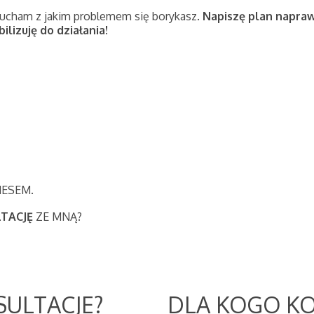
słucham z jakim problemem się borykasz.
Napiszę plan napraw
ilizuję do działania!
NESEM.
TACJĘ
ZE MNĄ?
SULTACJE?
DLA KOGO KO