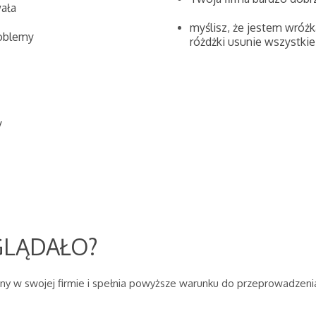
ała
myślisz, że jestem wróżk
roblemy
różdżki usunie wszystki
y
GLĄDAŁO?
any w swojej firmie i spełnia powyższe warunku do przeprowadzenia 