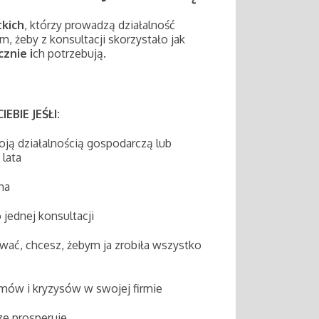
tkich
, którzy prowadzą działalność
m, żeby z konsultacji skorzystało jak
znie i
ch potrzebują.
IEBIE JEŚŁI:
oją działalnością gospodarczą lub
 lata
na
jednej konsultacji
ować, chcesz, żebym ja zrobiła wszystko
mów i kryzysów w swojej firmie
ze prosperuje