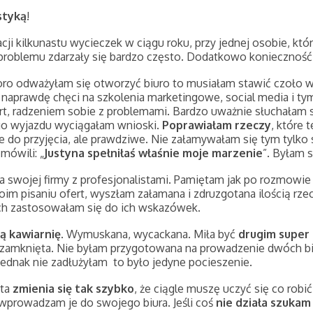
styką
!
zacji kilkunastu wycieczek w ciągu roku, przy jednej osobie, k
 problemu zdarzały się bardzo często. Dodatkowo konieczność 
koro odważyłam się otworzyć biuro to musiałam stawić czoło 
ak naprawdę chęci na szkolenia marketingowe, social media i t
t, radzeniem sobie z problemami. Bardzo uważnie słuchałam s
ego wyjazdu wyciągałam wnioski.
Poprawiałam rzeczy
, które
dne do przyjęcia, ale prawdziwe. Nie załamywałam się tym tyl
mówili: „
Justyna spełniłaś właśnie moje marzenie
”. Byłam 
ia swojej firmy z profesjonalistami. Pamiętam jak po rozmowie
moim pisaniu ofert, wyszłam załamana i zdruzgotana ilością rz
iach zastosowałam się do ich wskazówek.
ą kawiarnię
. Wymuskana, wycackana. Miła być
drugim super
a zamknięta. Nie byłam przygotowana na prowadzenie dwóch biz
 Jednak nie zadłużyłam to było jedyne pocieszenie.
nta
zmienia się tak szybko
, że ciągle muszę uczyć się co robić 
 wprowadzam je do swojego biura. Jeśli coś
nie działa szukam