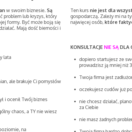
an
w swoim biznesie.
Są
Ten kurs
nie jest dla wszys
ć problem lub kryzys, który
gospodarczą. Zależy mi na ty
jej formy. Być może boją się
najwięcej osób,
które faktyc
działać. Mają dość bierności i
KONSULTACJE
NIE SĄ
DLA C
y lata
dopiero startujesz ze sw
prowadzisz ją mniej niż 3
Twoja firma jest zadłużo
ian, ale brakuje Ci pomysłów
oczekujesz cudów już po 
ł i ocenił Twój biznes
nie chcesz działać, plan
za Ciebie
gólny chaos, a TY nie wiesz
nie masz żadnych proble
poziomie, na
Twoja firma bardzo dobr