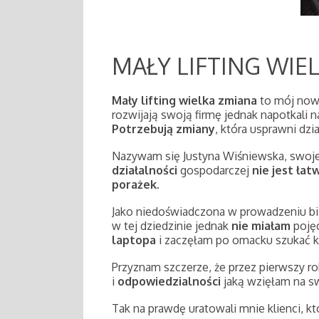
MAŁY LIFTING WIE
Mały lifting wielka zmiana
to mój nowy
rozwijają swoją firmę jednak napotkali 
Potrzebują zmiany
, która usprawni dzi
Nazywam się Justyna Wiśniewska, swoj
działalności
gospodarczej
nie jest łat
porażek
.
Jako niedoświadczona w prowadzeniu b
w tej dziedzinie jednak
nie miałam
pojęc
laptopa
i zaczęłam po omacku szukać k
Przyznam szczerze, że przez pierwszy ro
i
odpowiedzialności
jaką wzięłam na sw
Tak na prawdę uratowali mnie klienci, k