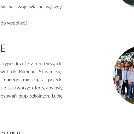
ów na swoje własne wyjazdy.
 go wspólnie?
NE
racyjne. Jeżdżę z młodzieżą do
nawet do Rumunii. Staram się,
rią danego miejsca, a przede
ię tak tworzyć oferty, aby były
resowań grup szkolnych. Lubię