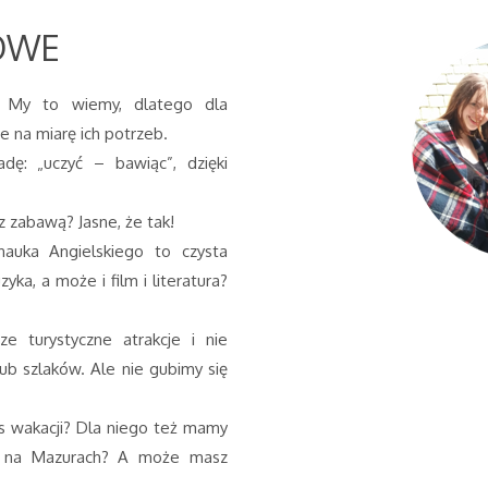
OWE
? My to wiemy, dlatego dla
 na miarę ich potrzeb.
dę: „uczyć – bawiąc”, dzięki
z zabawą? Jasne, że tak!
i nauka Angielskiego to czysta
ka, a może i film i literatura?
 turystyczne atrakcje i nie
ub szlaków. Ale nie gubimy się
as wakacji? Dla niego też mamy
s na Mazurach? A może masz