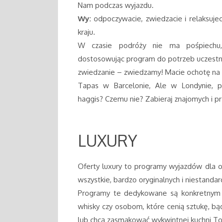
Nam podczas wyjazdu.
Wy:
odpoczywacie, zwiedzacie i relaksujec
kraju.
W czasie podróży nie ma pośpiechu,
dostosowując program do potrzeb uczestn
zwiedzanie – zwiedzamy! Macie ochotę na 
Tapas w Barcelonie, Ale w Londynie, pa
haggis? Czemu nie? Zabieraj znajomych i przy
LUXURY
Oferty luxury to programy wyjazdów dla os
wszystkie, bardzo oryginalnych i niestanda
Programy te dedykowane są konkretnym
whisky czy osobom, które cenią sztukę, bą
lub chcą zasmakować wykwintnej kuchni Tos