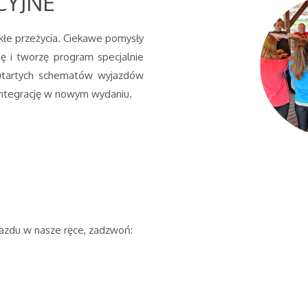
CYJNE
kłe przeżycia. Ciekawe pomysły
ję i tworzę program specjalnie
utartych schematów wyjazdów
 integrację w nowym wydaniu.
jazdu w nasze ręce, zadzwoń: