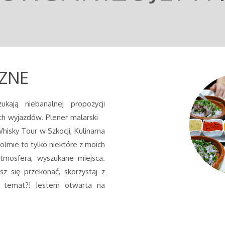
ZNE
ukają niebanalnej propozycji
ych wyjazdów. Plener malarski
hisky Tour w Szkocji, Kulinarna
lmie to tylko niektóre z moich
atmosfera, wyszukane miejsca.
z się przekonać, skorzystaj z
ś temat?! Jestem otwarta na