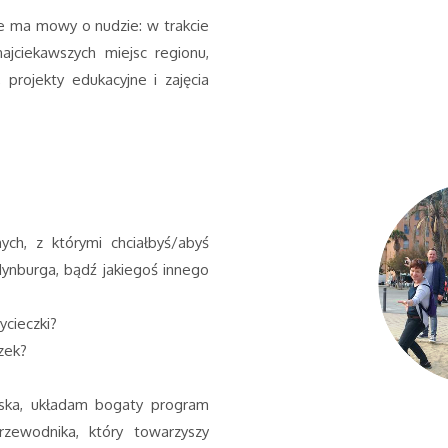
ie ma mowy o nudzie: w trakcie
ajciekawszych miejsc regionu,
 projekty edukacyjne i zajęcia
ych, z którymi chciałbyś/abyś
dynburga, bądź jakiegoś innego
ycieczki?
zek?
niska, układam bogaty program
rzewodnika, który towarzyszy