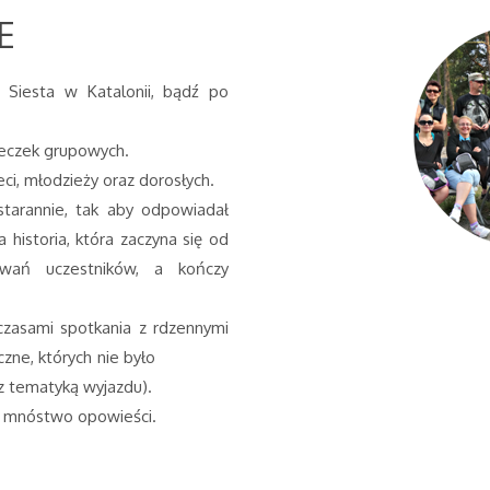
E
a Siesta w Katalonii, bądź po
cieczek grupowych.
ci, młodzieży oraz dorosłych.
tarannie, tak aby odpowiadał
 historia, która zaczyna się od
wań uczestników, a kończy
czasami spotkania z rdzennymi
ystyczne, których nie było
z tematyką wyjazdu).
 i mnóstwo opowieści.