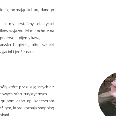
ie się poznając kulturę danego
 a my jesteśmy elastyczni
ików wyjazdu. Macie ochotę na
przerwę – pijemy kawę!
ryska bagietka, albo szkocki
jaciół i jedź z nami!
ób, które poszukują innych niż
rdowych ofert turystycznych.
 grupom osób, np. koneserom
dź tym, które kochają shopping
kanii.