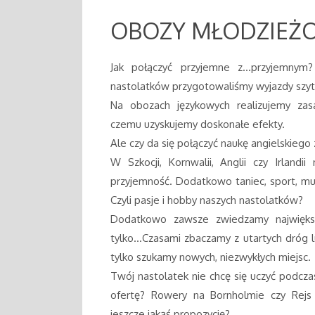
OBOZY MŁODZIEŻ
Jak połączyć przyjemne z…przyjemnym
nastolatków przygotowaliśmy wyjazdy szyte
Na obozach językowych realizujemy zasa
czemu uzyskujemy doskonałe efekty.
Ale czy da się połączyć naukę angielskiego 
W Szkocji, Kornwalii, Anglii czy Irlandi
przyjemność. Dodatkowo taniec, sport, muzy
Czyli pasje i hobby naszych nastolatków?
Dodatkowo zawsze zwiedzamy największe
tylko…Czasami zbaczamy z utartych dróg l
tylko szukamy nowych, niezwykłych miejsc.
Twój nastolatek nie chcę się uczyć podcz
ofertę? Rowery na Bornholmie czy Rej
jeszcze jakąś propozycję?