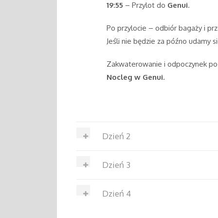
19:55
– Przylot do
Genui
.
Po przylocie – odbiór bagaży i prz
Jeśli nie będzie za późno udamy się
Zakwaterowanie i odpoczynek po
Nocleg w Genui.
Dzień 2
Dzień 3
Dzień 4