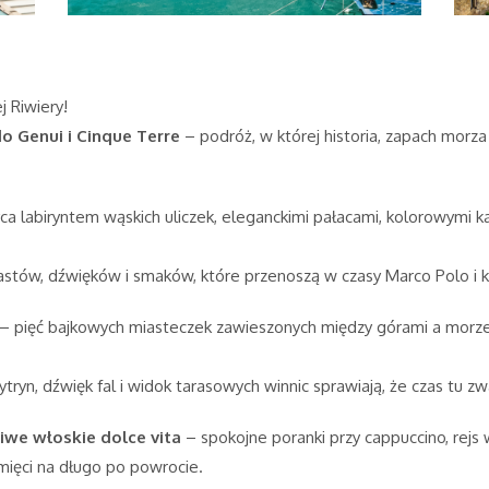
j Riwiery!
do Genui i Cinque Terre
– podróż, w której historia, zapach morza 
ca labiryntem wąskich uliczek, eleganckimi pałacami, kolorowymi k
astów, dźwięków i smaków, które przenoszą w czasy Marco Polo i 
ył – pięć bajkowych miasteczek zawieszonych między górami a mor
ytryn, dźwięk fal i widok tarasowych winnic sprawiają, że czas tu 
we włoskie dolce vita
– spokojne poranki przy cappuccino, rejs
mięci na długo po powrocie.