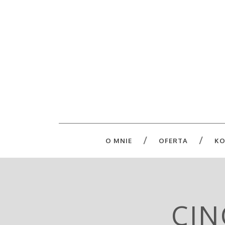
O MNIE
OFERTA
KO
CIN